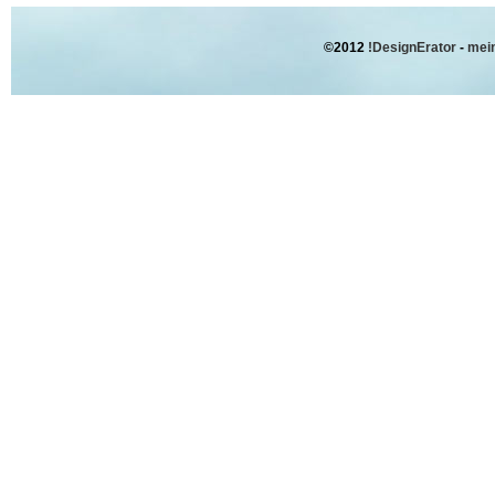
©2012
!DesignErator
-
mein